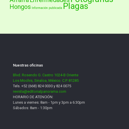
Plagas
Hongos
Información publicada
Nuestras oficinas
Blvd. Rosendo G. Castro 1024-B Oriente
Los Mochis, Sinaloa, México. C.P. 81285
Tels. +52 (668) 824 0030 y 824 0075
revista@editorialpanorama.com
HORARIO DE ATENCIÓN:
Lunes a viernes: 8am - 1pm y 3pm a 6:30pm
Sábados: 8am - 1:30pm