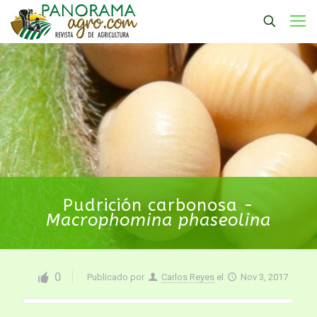
Pudrición carbonosa -
Macrophomina phaseolina
0
Publicado por
Carlos Reyes
el
Nov 3, 2017