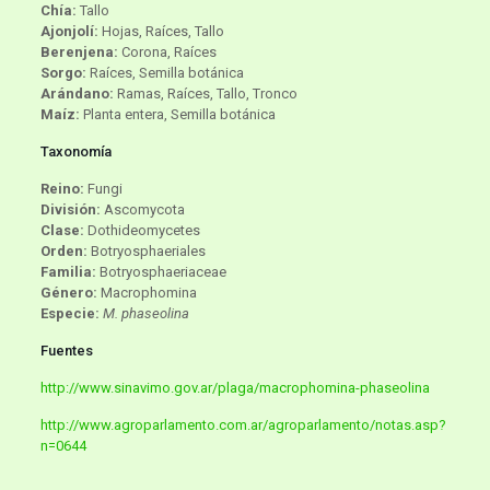
Chía:
Tallo
Ajonjolí:
Hojas, Raíces, Tallo
Berenjena:
Corona, Raíces
Sorgo:
Raíces, Semilla botánica
Arándano:
Ramas, Raíces, Tallo, Tronco
Maíz:
Planta entera, Semilla botánica
Taxonomía
Reino:
Fungi
División:
Ascomycota
Clase:
Dothideomycetes
Orden:
Botryosphaeriales
Familia:
Botryosphaeriaceae
Género:
Macrophomina
Especie:
M. phaseolina
Fuentes
http://www.sinavimo.gov.ar/plaga/macrophomina-phaseolina
http://www.agroparlamento.com.ar/agroparlamento/notas.asp?
n=0644