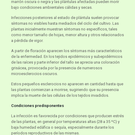
marrón oscura o negra y las plántulas afectadas pueden morir
bajo condiciones ambientales cálidas y secas.
Infecciones posteriores al estado de plántula suelen provocar
síntomas no visibles hasta mediados del ciclo del cultivo. Las
plantas inicialmente muestran síntomas no específicos, tales
como menor tamaño de hojas, menor altura y otros relacionados
a pérdida de vigor.
A partir de floración aparecen los síntomas más característicos
de la enfermedad. En los tejidos epidérmicos y subepidérmicos
de las raíces y parte inferior del tallo se aprecia una coloración
grisácea, provocada por la presencia de numerosos
microesclerocios oscuros.
Estos pequeños esclerocios no aparecen en cantidad hasta que
las plantas comienzan a morirse, sugiriendo que su presencia
implica la muerte de las células de los tejidos invadidos.
Condiciones predisponentes
La infección es favorecida por condiciones que producen estrés
de las plantas, en general por temperaturas altas (28 a 35 ºC) y
baja humedad edáfica o sequía, especialmente durante los
períodos reproductivos de las mismas.