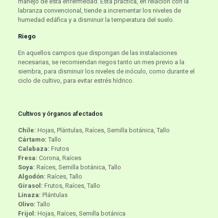
manejo de esta enfermedad. Esta práctica, en relación con la
labranza convencional, tiende a incrementar los niveles de
humedad edáfica y a disminuir la temperatura del suelo.
Riego
En aquellos campos que dispongan de las instalaciones
necesarias, se recomiendan riegos tanto un mes previo a la
siembra, para disminuir los niveles de inóculo, como durante el
ciclo de cultivo, para evitar estrés hídrico.
Cultivos y órganos afectados
Chile:
Hojas, Plántulas, Raíces, Semilla botánica, Tallo
Cártamo:
Tallo
Calabaza:
Frutos
Fresa:
Corona, Raíces
Soya:
Raíces, Semilla botánica, Tallo
Algodón:
Raíces, Tallo
Girasol:
Frutos, Raíces, Tallo
Linaza:
Plántulas
Olivo:
Tallo
Frijol:
Hojas, Raíces, Semilla botánica