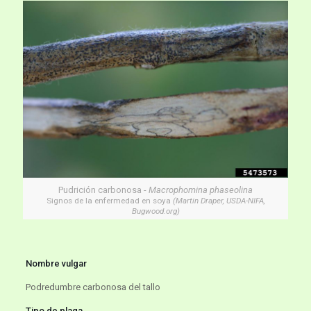
Pudrición carbonosa -
Macrophomina phaseolina
Signos de la enfermedad en soya
(Martin Draper, USDA-NIFA,
Bugwood.org)
Nombre vulgar
Podredumbre carbonosa del tallo
Tipo de plaga