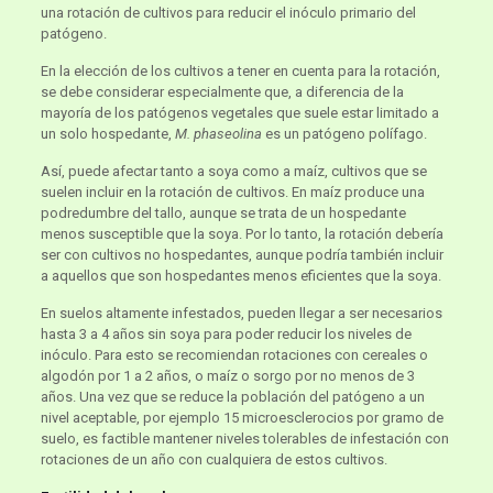
una rotación de cultivos para reducir el inóculo primario del
patógeno.
En la elección de los cultivos a tener en cuenta para la rotación,
se debe considerar especialmente que, a diferencia de la
mayoría de los patógenos vegetales que suele estar limitado a
un solo hospedante,
M. phaseolina
es un patógeno polífago.
Así, puede afectar tanto a soya como a maíz, cultivos que se
suelen incluir en la rotación de cultivos. En maíz produce una
podredumbre del tallo, aunque se trata de un hospedante
menos susceptible que la soya. Por lo tanto, la rotación debería
ser con cultivos no hospedantes, aunque podría también incluir
a aquellos que son hospedantes menos eficientes que la soya.
En suelos altamente infestados, pueden llegar a ser necesarios
hasta 3 a 4 años sin soya para poder reducir los niveles de
inóculo. Para esto se recomiendan rotaciones con cereales o
algodón por 1 a 2 años, o maíz o sorgo por no menos de 3
años. Una vez que se reduce la población del patógeno a un
nivel aceptable, por ejemplo 15 microesclerocios por gramo de
suelo, es factible mantener niveles tolerables de infestación con
rotaciones de un año con cualquiera de estos cultivos.