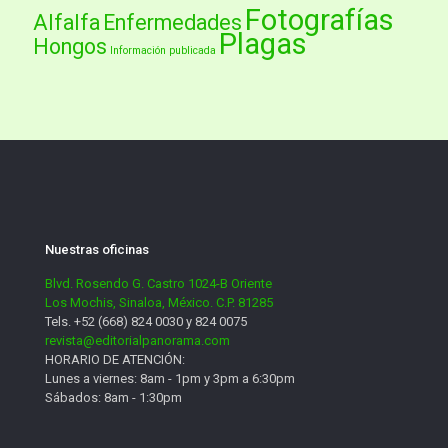
Fotografías
Alfalfa
Enfermedades
Plagas
Hongos
Información publicada
Nuestras oficinas
Blvd. Rosendo G. Castro 1024-B Oriente
Los Mochis, Sinaloa, México. C.P. 81285
Tels. +52 (668) 824 0030 y 824 0075
revista@editorialpanorama.com
HORARIO DE ATENCIÓN:
Lunes a viernes: 8am - 1pm y 3pm a 6:30pm
Sábados: 8am - 1:30pm