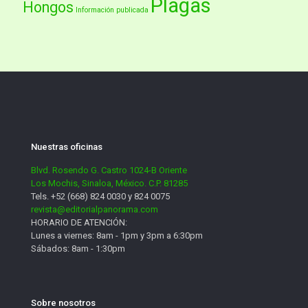
Plagas
Hongos
Información publicada
Nuestras oficinas
Blvd. Rosendo G. Castro 1024-B Oriente
Los Mochis, Sinaloa, México. C.P. 81285
Tels. +52 (668) 824 0030 y 824 0075
revista@editorialpanorama.com
HORARIO DE ATENCIÓN:
Lunes a viernes: 8am - 1pm y 3pm a 6:30pm
Sábados: 8am - 1:30pm
Sobre nosotros