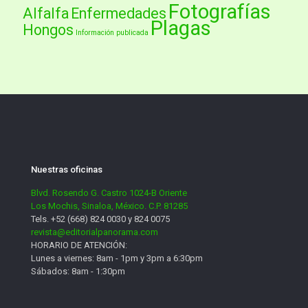
Fotografías
Alfalfa
Enfermedades
Plagas
Hongos
Información publicada
Nuestras oficinas
Blvd. Rosendo G. Castro 1024-B Oriente
Los Mochis, Sinaloa, México. C.P. 81285
Tels. +52 (668) 824 0030 y 824 0075
revista@editorialpanorama.com
HORARIO DE ATENCIÓN:
Lunes a viernes: 8am - 1pm y 3pm a 6:30pm
Sábados: 8am - 1:30pm