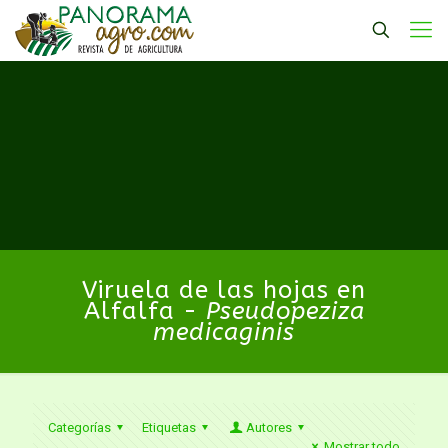
Viruela de las hojas en
Alfalfa -
Pseudopeziza
medicaginis
Categorías
Etiquetas
Autores
Mostrar todo