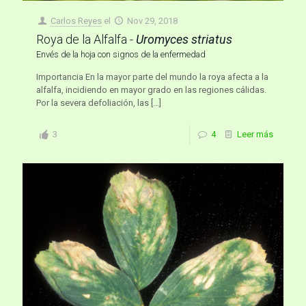
Carlos Reyes
el
Nov 29, 2018
Roya de la Alfalfa -
Uromyces striatus
Envés de la hoja con signos de la enfermedad
Importancia En la mayor parte del mundo la roya afecta a la
alfalfa, incidiendo en mayor grado en las regiones cálidas.
Por la severa defoliación, las
[…]
3
4
Leer más