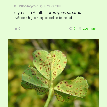
Carlos Reyes
el
Nov 29, 2018
Roya de la Alfalfa -
Uromyces striatus
Envés de la hoja con signos de la enfermedad
0
0
Leer más