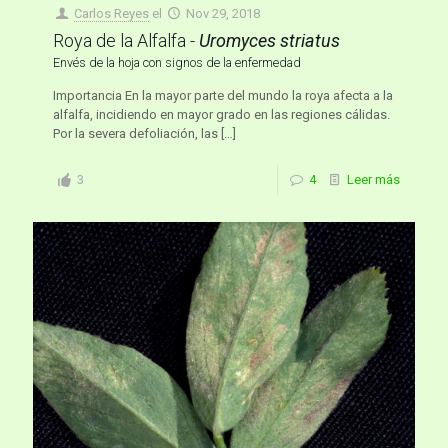
Carlos Reyes
el
Nov 29, 2018
Roya de la Alfalfa -
Uromyces striatus
Envés de la hoja con signos de la enfermedad
Importancia En la mayor parte del mundo la roya afecta a la
alfalfa, incidiendo en mayor grado en las regiones cálidas.
Por la severa defoliación, las
[…]
3
4
Leer más