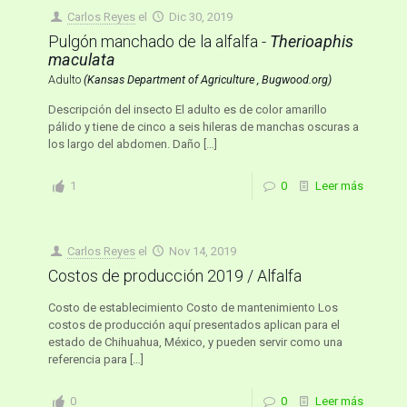
Carlos Reyes
el
Dic 30, 2019
Pulgón manchado de la alfalfa -
Therioaphis
maculata
Adulto
(Kansas Department of Agriculture , Bugwood.org)
Descripción del insecto El adulto es de color amarillo
pálido y tiene de cinco a seis hileras de manchas oscuras a
los largo del abdomen. Daño
[…]
1
0
Leer más
Carlos Reyes
el
Nov 14, 2019
Costos de producción 2019 / Alfalfa
Costo de establecimiento Costo de mantenimiento Los
costos de producción aquí presentados aplican para el
estado de Chihuahua, México, y pueden servir como una
referencia para
[…]
0
0
Leer más