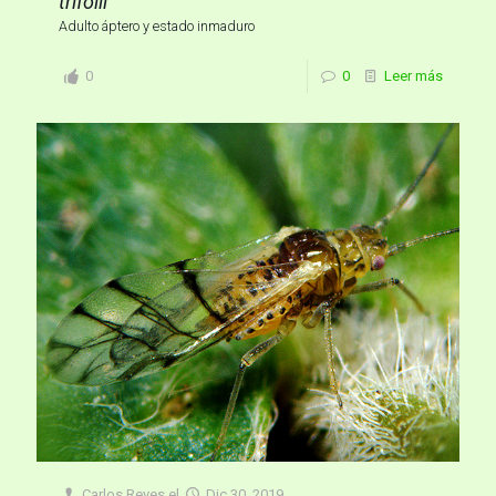
trifolii
Adulto áptero y estado inmaduro
0
0
Leer más
Carlos Reyes
el
Dic 30, 2019