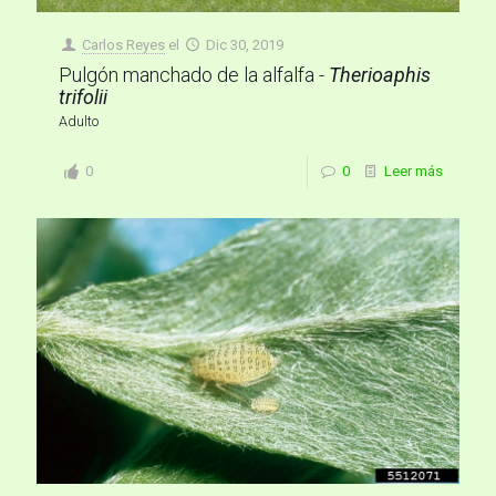
Carlos Reyes
el
Dic 30, 2019
Pulgón manchado de la alfalfa -
Therioaphis
trifolii
Adulto
0
0
Leer más