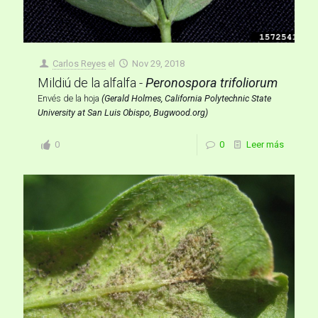
Carlos Reyes
el
Nov 29, 2018
Mildiú de la alfalfa -
Peronospora trifoliorum
Envés de la hoja
(Gerald Holmes, California Polytechnic State
University at San Luis Obispo, Bugwood.org)
0
0
Leer más