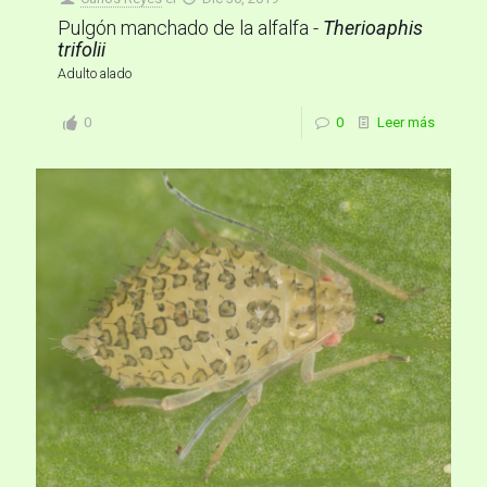
Pulgón manchado de la alfalfa -
Therioaphis
trifolii
Adulto alado
0
0
Leer más