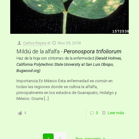
Carlos Reyes
el
Nov 29, 2018
Mildiú de la alfalfa -
Peronospora trifoliorum
Haz de la hoja con síntomas de la enfermedad
(Gerald Holmes,
California Polytechnic State University at San Luis Obispo,
Bugwood.org)
Importancia En México Esta enfermedad es común en
todas las regiones donde se cultiva la alfalfa,
principalmente en los estados de Guanajuato, Hidalgo y
México. Ocurre
[…]
4
3
Leer más
1
2
Pag. siguiente