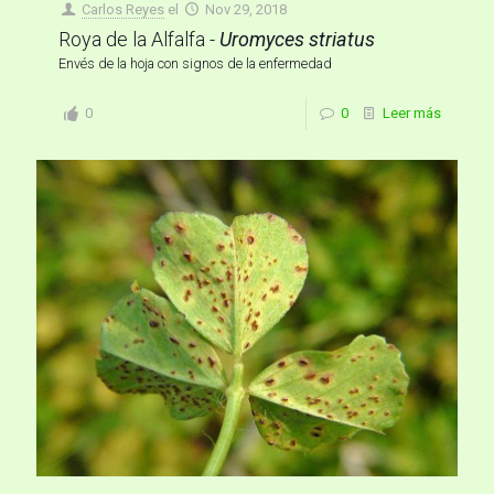
Carlos Reyes
el
Nov 29, 2018
Roya de la Alfalfa -
Uromyces striatus
Envés de la hoja con signos de la enfermedad
0
0
Leer más