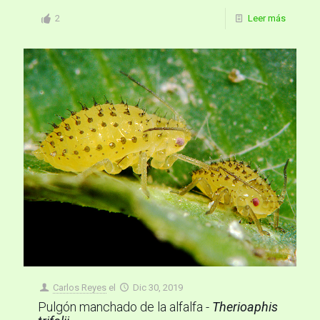
2
Leer más
Carlos Reyes
el
Dic 30, 2019
Pulgón manchado de la alfalfa -
Therioaphis