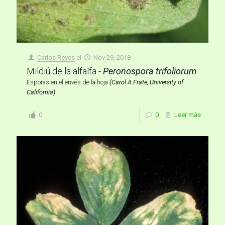
Carlos Reyes
el
Nov 29, 2018
Mildiú de la alfalfa -
Peronospora trifoliorum
Esporas en el envés de la hoja
(Carol A Frate, University of
California)
0
0
Leer más