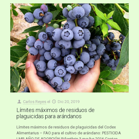
Carlos Reyes
el
Dic 20, 2019
Límites máximos de residuos de
plaguicidas para arándanos
Límites máximos de residuos de plaguicidas del Codex
Alimentarius – FAO para el cultivo de arándano: PESTICIDA
LMR AÑO DE ADOPCIÓN Bifenthrin 3 mg/kg 2016 Captan