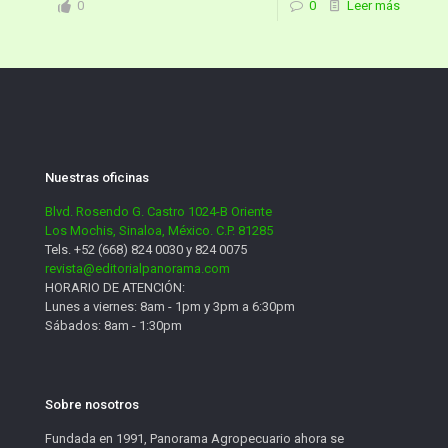
0
0
Leer más
Nuestras oficinas
Blvd. Rosendo G. Castro 1024-B Oriente
Los Mochis, Sinaloa, México. C.P. 81285
Tels. +52 (668) 824 0030 y 824 0075
revista@editorialpanorama.com
HORARIO DE ATENCIÓN:
Lunes a viernes: 8am - 1pm y 3pm a 6:30pm
Sábados: 8am - 1:30pm
Sobre nosotros
Fundada en 1991, Panorama Agropecuario ahora se