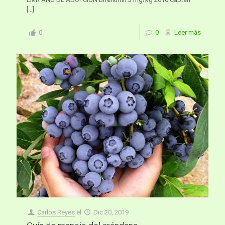
[…]
0
0
Leer más
Carlos Reyes
el
Dic 20, 2019