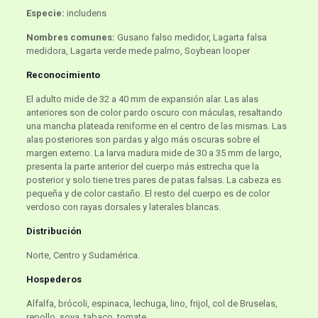
Especie:
includens
Nombres comunes:
Gusano falso medidor, Lagarta falsa
medidora, Lagarta verde mede palmo, Soybean looper
Reconocimiento
El adulto mide de 32 a 40 mm de expansión alar. Las alas
anteriores son de color pardo oscuro con máculas, resaltando
una mancha plateada reniforme en el centro de las mismas. Las
alas posteriores son pardas y algo más oscuras sobre el
margen externo. La larva madura mide de 30 a 35 mm de largo,
presenta la parte anterior del cuerpo más estrecha que la
posterior y solo tiene tres pares de patas falsas. La cabeza es
pequeña y de color castaño. El resto del cuerpo es de color
verdoso con rayas dorsales y laterales blancas.
Distribución
Norte, Centro y Sudamérica.
Hospederos
Alfalfa, brócoli, espinaca, lechuga, lino, frijol, col de Bruselas,
repollo, soya, tabaco, tomate.