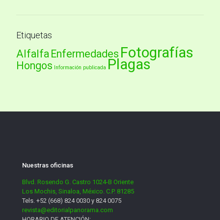
Etiquetas
Fotografías
Alfalfa
Enfermedades
Plagas
Hongos
Información publicada
Nuestras oficinas
Blvd. Rosendo G. Castro 1024-B Oriente
Los Mochis, Sinaloa, México. C.P. 81285
Tels. +52 (668) 824 0030 y 824 0075
revista@editorialpanorama.com
HORARIO DE ATENCIÓN: