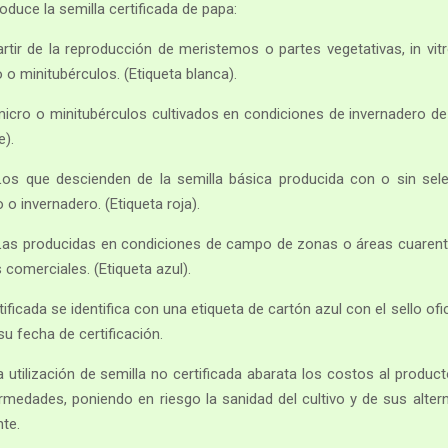
duce la semilla certificada de papa:
rtir de la reproducción de meristemos o partes vegetativas, in vit
 o minitubérculos. (Etiqueta blanca).
cro o minitubérculos cultivados en condiciones de invernadero de zo
e).
os que descienden de la semilla básica producida con o sin sele
o invernadero. (Etiqueta roja).
as producidas en condiciones de campo de zonas o áreas cuarentena
 comerciales. (Etiqueta azul).
tificada se identifica con una etiqueta de cartón azul con el sello ofi
u fecha de certificación.
 utilización de semilla no certificada abarata los costos al produ
rmedades, poniendo en riesgo la sanidad del cultivo y de sus altern
nte.