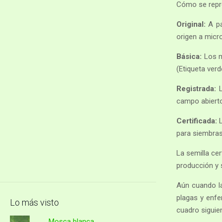
Cómo se repro
Original:
A pa
origen a micro
Básica:
Los mi
(Etiqueta verd
Registrada:
L
campo abierto 
Certificada:
L
para siembras
La semilla cer
producción y s
Aún cuando la
plagas y enfe
Lo más visto
cuadro siguie
Mosca blanca