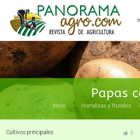
I
Papas c
Inicio
Hortalizas y frutales
Cultivos principales
0