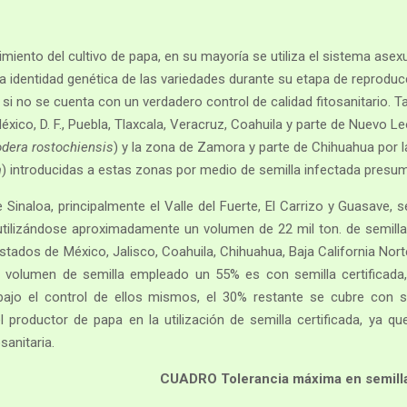
imiento del cultivo de papa, en su mayoría se utiliza el sistema asex
la identidad genética de las variedades durante su etapa de reproduc
si no se cuenta con un verdadero control de calidad fitosanitario. 
éxico, D. F., Puebla, Tlaxcala, Veracruz, Coahuila y parte de Nuevo
dera rostochiensis
) y la zona de Zamora y parte de Chihuahua por l
m
) introducidas a estas zonas por medio de semilla infectada presu
e Sinaloa, principalmente el Valle del Fuerte, El Carrizo y Guasave
utilizándose aproximadamente un volumen de 22 mil ton. de semilla
stados de México, Jalisco, Coahuila, Chihuahua, Baja California Norte
 volumen de semilla empleado un 55% es con semilla certificada,
bajo el control de ellos mismos, el 30% restante se cubre con s
l productor de papa en la utilización de semilla certificada, ya que
sanitaria.
CUADRO Tolerancia máxima en semilla