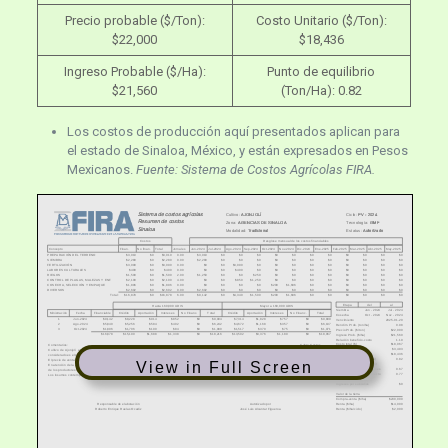
Precio probable ($/Ton):
Costo Unitario ($/Ton):
$22,000
$18,436
Ingreso Probable ($/Ha):
Punto de equilibrio
$21,560
(Ton/Ha): 0.82
Los costos de producción aquí presentados aplican para
el estado de Sinaloa, México, y están expresados en Pesos
Mexicanos.
Fuente: Sistema de Costos Agrícolas FIRA.
Sistema de costos agrícolas
Cultivo:
AJONJOLÍ
Ciclo:
PV - 2024
Resumen de costos
Zona:
AGENCIAS DE SINALOA
Tecnología:
GMF
Sinaloa
Modalidad:
Tradicional
Estatus:
Autorizado
Costos
Desglose mensual de los costos financiables
Concepto
Finan.
No finan.
Total
Jornales
Jun-2024
Jul-2024
Ago-2024
Sep-2024
Oct-2024
Nov-2024
Dic-2024
Ene-2025
Feb-2025
Mar-2025
Abr-2025
May-2025
PREPARACIÓN DEL TERRENO
$3,010
$0
$3,010
0.00
$3,010
$0
$0
$0
$0
$0
$0
$0
$0
$0
$0
$0
SIEMBRA
$2,280
$0
$2,280
0.00
$2,280
$0
$0
$0
$0
$0
$0
$0
$0
$0
$0
$0
FERTILIZACIÓN
$3,090
$0
$3,090
0.00
$0
$0
$3,090
$0
$0
$0
$0
$0
$0
$0
$0
$0
LABORES CULTURALES
$400
$0
$400
0.00
$0
$0
$400
$0
$0
$0
$0
$0
$0
$0
$0
$0
RIEGOS
$1,500
$0
$1,500
2.00
$1,250
$0
$0
$250
$0
$0
$0
$0
$0
$0
$0
$0
CONTROL DE PLAGAS, MALEZAS Y ENF
$2,100
$0
$2,100
4.00
$0
$0
$850
$1,250
$0
$0
$0
$0
$0
$0
$0
$0
COSECHA, SELECCIÓN Y EMPAQUE
$1,896
$0
$1,896
0.00
$0
$0
$0
$0
$200
$1,696
$0
$0
$0
$0
$0
$0
DIVERSOS
$2,602
$0
$2,602
0.00
$2,602
$0
$0
$0
$0
$0
$0
$0
$0
$0
$0
$0
Total:
$16,878
$0
$16,878
6.00
$9,142
$0
$4,340
$1,500
$200
$1,696
$0
$0
$0
$0
$0
$0
Etapa
del
al
Hasta 160,000 UDIS
Mayor a 160,000 UDIS
Siembra
Jun - 2024
Jul - 2024
Ministración
Fecha
Financiable
Crédito
Aportación
Intereses
No Financ.
Total
Crédito
Aportación
Intereses
No Financ.
Total
Cosecha
Oct - 2024
Nov - 2024
1
Jun-2024
$9,142
$8,228
$914
$852
$0
$9,994
$7,314
$1,828
$757
$0
$9,899
Vencimiento
2025-01-20
2
Ago-2024
$5,840
$5,256
$584
$402
$0
$6,242
$4,672
$1,168
$357
$0
$6,197
Rendim. Prob. (ton/ha)
0.98
3
Oct-2024
$1,896
$1,706
$190
$84
$0
$1,980
$1,517
$379
$75
$0
$1,971
Precio Prob. ($/ton)
$22,000
$16,878
$15,190
$1,688
$1,338
$0
$18,216
$13,502
$3,376
$1,189
$0
$18,067
Ingreso Prob. ($/ha)
$21,560
Relación beneficio-costo
1.19
Costo total ($)
$18,067
Comentarios:
Cubre Costos
Utilidad prob. ($/ha)
$3,493
Cultivo de Ajonjolí en los municipios de Choix, El Fuerte y Ahome en sistema de riego por gravedad con manejo tradicional. El rendimiento
Ministración
de
a
Costo unitario ($/ton)
$18,436
considerado es el promedio de los 3 últimos años del SIACON.
Primera
Jun - 2024
Jul - 2024
Punto de equilibrio (ton/ha)
0.82
El precio de venta se determinó con base en el pago promedio recibido por los productores en los últimos 3 años en el norte de Sinaloa.
Segunda
Ago - 2024
Sep - 2024
View in Full Screen
Producción (ton) para cubrir
En atención de la administración de riesgos, se incluyen recursos para el pago de asistencia técnica y seguro agrícola para proteger la inversión
Tercera
Oct - 2024
Nov - 2024
Avío + intereses
0.67
de los productores.
Costo directo
0.77
Los insumos contemplados son una referencia, y podrán ser sustituidos por otros que sean afines y con el mismo propósito.
Ingresos por subsidios
$0
Valor de la tierra
Compra-venta ($/ha)
$230,000
Renta ($/ha)
$14,000
Responsable de elaboración
Autorizado por
Renta ($/ha/ciclo)
$2,000
Roberto Enrique Ruelas Ocadiz
José Luis Alcantar Figueroa