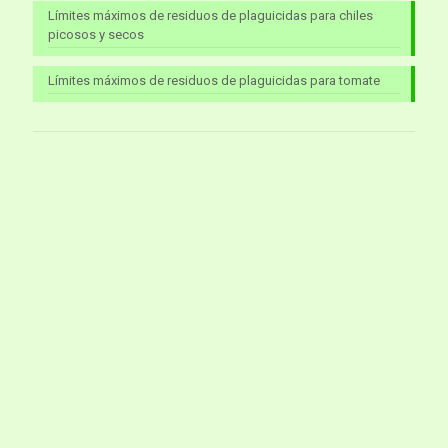
Límites máximos de residuos de plaguicidas para chiles
picosos y secos
Límites máximos de residuos de plaguicidas para tomate