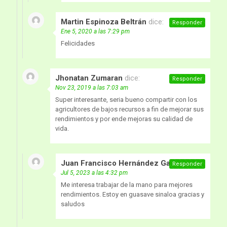
Martin Espinoza Beltrán
dice:
Responder
Ene 5, 2020 a las 7:29 pm
Felicidades
Jhonatan Zumaran
dice:
Responder
Nov 23, 2019 a las 7:03 am
Super interesante, seria bueno compartir con los
agricultores de bajos recursos a fin de mejorar sus
rendimientos y por ende mejoras su calidad de
vida.
Juan Francisco Hernández García
dice:
Responder
Jul 5, 2023 a las 4:32 pm
Me interesa trabajar de la mano para mejores
rendimientos. Estoy en guasave sinaloa gracias y
saludos