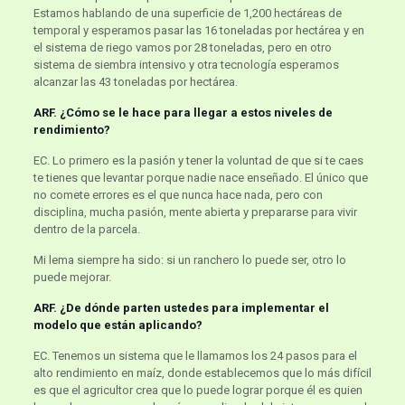
Estamos hablando de una superficie de 1,200 hectáreas de
temporal y esperamos pasar las 16 toneladas por hectárea y en
el sistema de riego vamos por 28 toneladas, pero en otro
sistema de siembra intensivo y otra tecnología esperamos
alcanzar las 43 toneladas por hectárea.
ARF. ¿Cómo se le hace para llegar a estos niveles de
rendimiento?
EC. Lo primero es la pasión y tener la voluntad de que si te caes
te tienes que levantar porque nadie nace enseñado. El único que
no comete errores es el que nunca hace nada, pero con
disciplina, mucha pasión, mente abierta y prepararse para vivir
dentro de la parcela.
Mi lema siempre ha sido: si un ranchero lo puede ser, otro lo
puede mejorar.
ARF. ¿De dónde parten ustedes para implementar el
modelo que están aplicando?
EC. Tenemos un sistema que le llamamos los 24 pasos para el
alto rendimiento en maíz, donde establecemos que lo más difícil
es que el agricultor crea que lo puede lograr porque él es quien