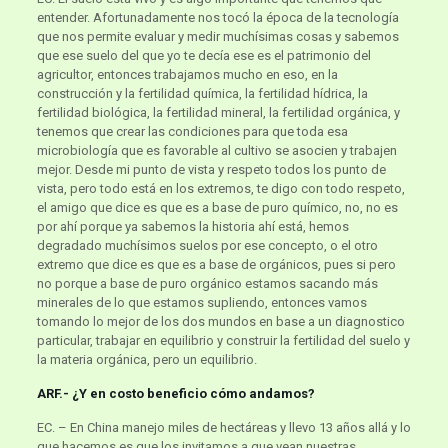
entender. Afortunadamente nos tocó la época de la tecnología
que nos permite evaluar y medir muchísimas cosas y sabemos
que ese suelo del que yo te decía ese es el patrimonio del
agricultor, entonces trabajamos mucho en eso, en la
construcción y la fertilidad química, la fertilidad hídrica, la
fertilidad biológica, la fertilidad mineral, la fertilidad orgánica, y
tenemos que crear las condiciones para que toda esa
microbiología que es favorable al cultivo se asocien y trabajen
mejor. Desde mi punto de vista y respeto todos los punto de
vista, pero todo está en los extremos, te digo con todo respeto,
el amigo que dice es que es a base de puro químico, no, no es
por ahí porque ya sabemos la historia ahí está, hemos
degradado muchísimos suelos por ese concepto, o el otro
extremo que dice es que es a base de orgánicos, pues si pero
no porque a base de puro orgánico estamos sacando más
minerales de lo que estamos supliendo, entonces vamos
tomando lo mejor de los dos mundos en base a un diagnostico
particular, trabajar en equilibrio y construir la fertilidad del suelo y
la materia orgánica, pero un equilibrio.
ARF.- ¿Y en costo beneficio cómo andamos?
EC. – En China manejo miles de hectáreas y llevo 13 años allá y lo
que hacemos es que los invitamos a que vean nuestras