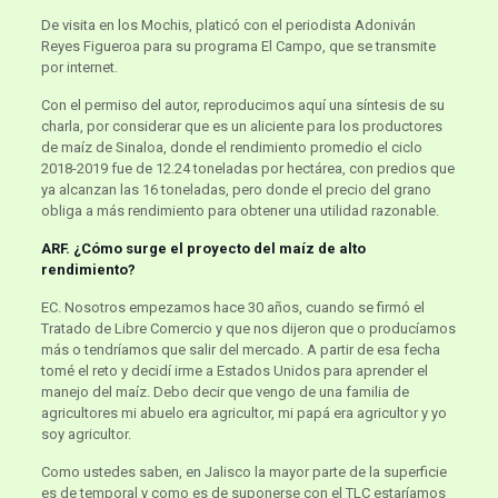
De visita en los Mochis, platicó con el periodista Adoniván
Reyes Figueroa para su programa El Campo, que se transmite
por internet.
Con el permiso del autor, reproducimos aquí una síntesis de su
charla, por considerar que es un aliciente para los productores
de maíz de Sinaloa, donde el rendimiento promedio el ciclo
2018-2019 fue de 12.24 toneladas por hectárea, con predios que
ya alcanzan las 16 toneladas, pero donde el precio del grano
obliga a más rendimiento para obtener una utilidad razonable.
ARF. ¿Cómo surge el proyecto del maíz de alto
rendimiento?
EC. Nosotros empezamos hace 30 años, cuando se firmó el
Tratado de Libre Comercio y que nos dijeron que o producíamos
más o tendríamos que salir del mercado. A partir de esa fecha
tomé el reto y decidí irme a Estados Unidos para aprender el
manejo del maíz. Debo decir que vengo de una familia de
agricultores mi abuelo era agricultor, mi papá era agricultor y yo
soy agricultor.
Como ustedes saben, en Jalisco la mayor parte de la superficie
es de temporal y como es de suponerse con el TLC estaríamos