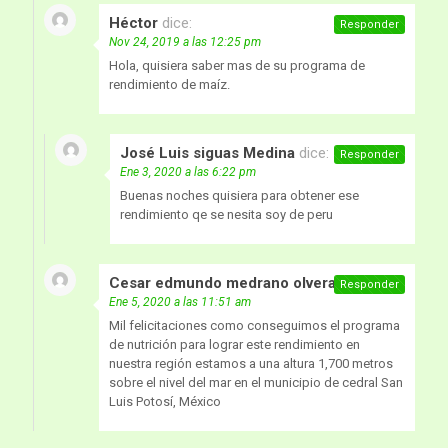
Héctor
dice:
Responder
Nov 24, 2019 a las 12:25 pm
Hola, quisiera saber mas de su programa de
rendimiento de maíz.
José Luis siguas Medina
dice:
Responder
Ene 3, 2020 a las 6:22 pm
Buenas noches quisiera para obtener ese
rendimiento qe se nesita soy de peru
Cesar edmundo medrano olvera
dice:
Responder
Ene 5, 2020 a las 11:51 am
Mil felicitaciones como conseguimos el programa
de nutrición para lograr este rendimiento en
nuestra región estamos a una altura 1,700 metros
sobre el nivel del mar en el municipio de cedral San
Luis Potosí, México