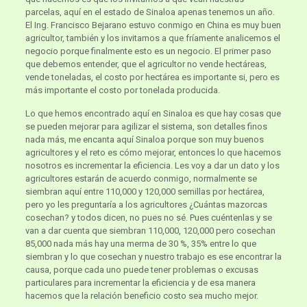
parcelas, aquí en el estado de Sinaloa apenas tenemos un año.
El Ing. Francisco Bejarano estuvo conmigo en China es muy buen
agricultor, también y los invitamos a que fríamente analicemos el
negocio porque finalmente esto es un negocio. El primer paso
que debemos entender, que el agricultor no vende hectáreas,
vende toneladas, el costo por hectárea es importante si, pero es
más importante el costo por tonelada producida.
Lo que hemos encontrado aquí en Sinaloa es que hay cosas que
se pueden mejorar para agilizar el sistema, son detalles finos
nada más, me encanta aquí Sinaloa porque son muy buenos
agricultores y el reto es cómo mejorar, entonces lo que hacemos
nosotros es incrementar la eficiencia. Les voy a dar un dato y los
agricultores estarán de acuerdo conmigo, normalmente se
siembran aquí entre 110,000 y 120,000 semillas por hectárea,
pero yo les preguntaría a los agricultores ¿Cuántas mazorcas
cosechan? y todos dicen, no pues no sé. Pues cuéntenlas y se
van a dar cuenta que siembran 110,000, 120,000 pero cosechan
85,000 nada más hay una merma de 30 %, 35% entre lo que
siembran y lo que cosechan y nuestro trabajo es ese encontrar la
causa, porque cada uno puede tener problemas o excusas
particulares para incrementar la eficiencia y de esa manera
hacemos que la relación beneficio costo sea mucho mejor.