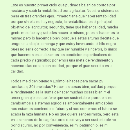
Este es nuestro primer ciclo que pudimos bajar los costos por
hectárea y subir la rentabilidad por agricultor. Nuestro sistema se
basa en tres grandes ejes. Primero tiene que haber rentabilidad
porque sin ella no hay negocio, la rentabilidad es el principal
objetivo del agricultor; segundo, tiene que haber calidad, mucha
gente me dice oye, ustedes hacen lo mismo, pues si hacemos lo
mismo pero lo hacemos bien, porque a estas alturas decirte que
tengo un as bajo la manga y que estoy inventando el hilo negro
pues no sería correcto. Hay que ser humilde y sinceros, lo único
que hacemos es analizamos las condiciones particulares de
cada predio y agricultor, ponemos una meta de rendimiento y
hacemos las cosas con calidad, porque el gran secreto es la
calidad.
Todos me dicen bueno y ¿Cómo le haces para sacar 25
toneladas, 30 toneladas? Hacer las cosas bien, calidad porque
el rendimiento es la suma de hacer muchas cosas bien. Y el
tercer gran eje es que tiene que ser sustentable, porque si no
cambiamos a sistemas agrícolas ambientalmente amigables
nos estamos comiendo al futuro y si nos comemos el futuro se
acaba la raza humana. No es que quiera ser pesimista, pero está
en las manos de los agricultores decir voy a ser sustentable no
por discurso, no por conveniencia, es mi patrimonio, es mi