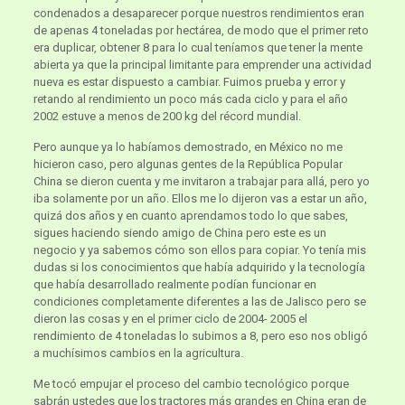
condenados a desaparecer porque nuestros rendimientos eran
de apenas 4 toneladas por hectárea, de modo que el primer reto
era duplicar, obtener 8 para lo cual teníamos que tener la mente
abierta ya que la principal limitante para emprender una actividad
nueva es estar dispuesto a cambiar. Fuimos prueba y error y
retando al rendimiento un poco más cada ciclo y para el año
2002 estuve a menos de 200 kg del récord mundial.
Pero aunque ya lo habíamos demostrado, en México no me
hicieron caso, pero algunas gentes de la República Popular
China se dieron cuenta y me invitaron a trabajar para allá, pero yo
iba solamente por un año. Ellos me lo dijeron vas a estar un año,
quizá dos años y en cuanto aprendamos todo lo que sabes,
sigues haciendo siendo amigo de China pero este es un
negocio y ya sabemos cómo son ellos para copiar. Yo tenía mis
dudas si los conocimientos que había adquirido y la tecnología
que había desarrollado realmente podían funcionar en
condiciones completamente diferentes a las de Jalisco pero se
dieron las cosas y en el primer ciclo de 2004- 2005 el
rendimiento de 4 toneladas lo subimos a 8, pero eso nos obligó
a muchísimos cambios en la agricultura.
Me tocó empujar el proceso del cambio tecnológico porque
sabrán ustedes que los tractores más grandes en China eran de