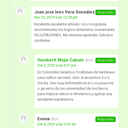
Juan jose Ines Vera González
dice:
Responder
Nov 23, 2019 a las 12:58 pm
Excelente excelente artículo..nos congratula
enormemente los logros obtenidos; nuevamente
FELICITACIONES. Me interesa aprender. Saludos
cordiales…
Humbertl Mejía Cabulo
dice:
Responder
Ene 5, 2020 a las 8:07 pm
En Colombks tenemos 5 millones de hectáreas
para cultivo de maíz, sólo al anzamlos 5 o 6
ton/ha. Seri muy Imñortante te er u os pasa tes
o ge ieros de las univerisidad de los llanos,
para mejorar estos re dimiwnros y aplicar esa
excelente esperiencia.
Emma
dice:
Responder
Ene 8, 2020 a las 5:26 am