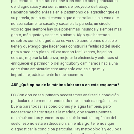
planeamos hacia atrás en base a las condiciones particulares
del diagnóstico y así construimos el proyecto de trabajo.
Hacemos mucho énfasis en el patrimonio del agricultor que es
su parcela, por lo que tenemos que desarrollar un sistema que
no sea solamente sacarle y sacarle a la parcela, un círculo
vicioso que siempre hay que poner más insumos y siempre más
gasto, más gasto y sacarle lo mismo. Algo que hacemos
nosotros con el diagnóstico es ver qué condiciones de suelo
tiene y que tengo que hacer para construir la fertilidad del suelo
para a mediano plazo utilizar menos fertilizantes, bajar los
costos, mejorar la labranza, mejorar la eficiencia y entonces si
enriquecer el patrimonio del agricultor y caminamos hacia una
agricultura ambientalmente amigable eso es algo muy
importante, básicamente lo que hacemos.
ARF ¿Qué opina de la mínima labranza en este esquema?
EC. Son dos cosas, primero necesitamos analizar la condición
particular del terreno, entendiendo que la materia orgánica es
buena para todas las condiciones y el agua también, pero
necesitamos hacer trajes a la medida, obviamente permite
disminuir costos y tenemos que subir la materia orgánica del
suelo, eso no está en discusión, sin embargo, tenemos que
diagnosticar la condición particular. Hay metodología y equipos