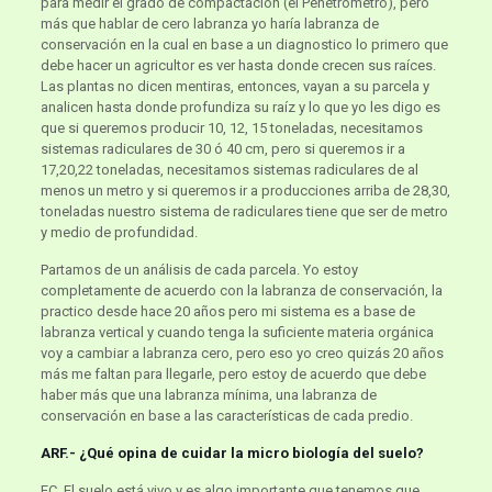
para medir el grado de compactación (el Penetrómetro), pero
más que hablar de cero labranza yo haría labranza de
conservación en la cual en base a un diagnostico lo primero que
debe hacer un agricultor es ver hasta donde crecen sus raíces.
Las plantas no dicen mentiras, entonces, vayan a su parcela y
analicen hasta donde profundiza su raíz y lo que yo les digo es
que si queremos producir 10, 12, 15 toneladas, necesitamos
sistemas radiculares de 30 ó 40 cm, pero si queremos ir a
17,20,22 toneladas, necesitamos sistemas radiculares de al
menos un metro y si queremos ir a producciones arriba de 28,30,
toneladas nuestro sistema de radiculares tiene que ser de metro
y medio de profundidad.
Partamos de un análisis de cada parcela. Yo estoy
completamente de acuerdo con la labranza de conservación, la
practico desde hace 20 años pero mi sistema es a base de
labranza vertical y cuando tenga la suficiente materia orgánica
voy a cambiar a labranza cero, pero eso yo creo quizás 20 años
más me faltan para llegarle, pero estoy de acuerdo que debe
haber más que una labranza mínima, una labranza de
conservación en base a las características de cada predio.
ARF.- ¿Qué opina de cuidar la micro biología del suelo?
EC. El suelo está vivo y es algo importante que tenemos que