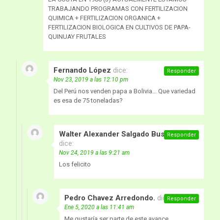
TRABAJANDO PROGRAMAS CON FERTILIZACION
QUIMICA + FERTILIZACION ORGANICA +
FERTILIZACION BIOLOGICA EN CULTIVOS DE PAPA-
QUINUAY FRUTALES
Fernando López
dice:
Responder
Nov 23, 2019 a las 12:10 pm
Del Perú nos venden papa a Bolivia… Que variedad
es esa de 75 toneladas?
Walter Alexander Salgado Bustamante
Responder
dice:
Nov 24, 2019 a las 9:21 am
Los felicito
Pedro Chavez Arredondo.
dice:
Responder
Ene 5, 2020 a las 11:41 am
Me gustaría ser parte de este avance