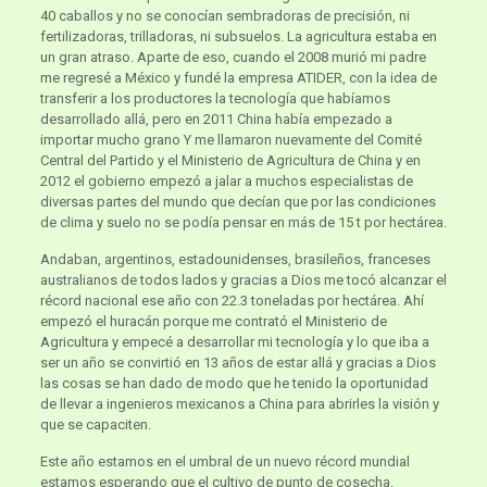
40 caballos y no se conocían sembradoras de precisión, ni
fertilizadoras, trilladoras, ni subsuelos. La agricultura estaba en
un gran atraso. Aparte de eso, cuando el 2008 murió mi padre
me regresé a México y fundé la empresa ATIDER, con la idea de
transferir a los productores la tecnología que habíamos
desarrollado allá, pero en 2011 China había empezado a
importar mucho grano Y me llamaron nuevamente del Comité
Central del Partido y el Ministerio de Agricultura de China y en
2012 el gobierno empezó a jalar a muchos especialistas de
diversas partes del mundo que decían que por las condiciones
de clima y suelo no se podía pensar en más de 15 t por hectárea.
Andaban, argentinos, estadounidenses, brasileños, franceses
australianos de todos lados y gracias a Dios me tocó alcanzar el
récord nacional ese año con 22.3 toneladas por hectárea. Ahí
empezó el huracán porque me contrató el Ministerio de
Agricultura y empecé a desarrollar mi tecnología y lo que iba a
ser un año se convirtió en 13 años de estar allá y gracias a Dios
las cosas se han dado de modo que he tenido la oportunidad
de llevar a ingenieros mexicanos a China para abrirles la visión y
que se capaciten.
Este año estamos en el umbral de un nuevo récord mundial
estamos esperando que el cultivo de punto de cosecha.