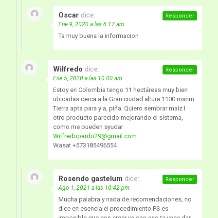
Oscar
dice:
Responder
Ene 9, 2020 a las 6:17 am
Ta muy buena la informacion
Wilfredo
dice:
Responder
Ene 5, 2020 a las 10:00 am
Estoy en Colombia tengo 11 hectáreas muy bien
ubicadas cerca a la Gran ciudad altura 1100 msnm.
Tierra apta para y a, piña. Quiero sembrar maíz I
otro producto parecido mejorando el sistema,
como me pueden syudar
Wilfredopardo29@gmail.com
Wasat +573185496554
Rosendo gastelum
dice:
Responder
Ago 1, 2021 a las 10:42 pm
Mucha palabra y nada de recomendaciones, no
dice en esencia el procedimiento PS es
imposible que con creer ya con eso te vaca dar